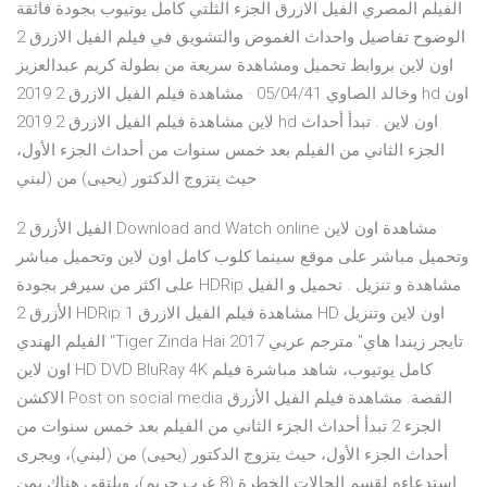
الفيلم المصري الفيل الازرق الجزء الثلتي كامل يوتيوب بجودة فائقة
الوضوح تفاصيل واحداث الغموض والتشويق في فيلم الفيل الازرق 2
اون لاين بروابط تحميل ومشاهدة سريعة من بطولة كريم عبدالعزيز
وخالد الصاوي 05/04/41 · مشاهدة فيلم الفيل الازرق 2 2019 hd اون
لاين مشاهدة فيلم الفيل الازرق 2 2019 hd اون لاين . تبدأ أحداث
الجزء الثاني من الفيلم بعد خمس سنوات من أحداث الجزء الأول،
حيث يتزوج الدكتور (يحيى) من (لبني
الفيل الأزرق 2 Download and Watch online مشاهدة اون لاين
وتحميل مباشر على موقع سينما كلوب كامل اون لاين وتحميل مباشر
على اكثر من سيرفر بجودة HDRip مشاهدة و تنزيل . تحميل و الفيل
الأزرق 2 HDRip مشاهدة فيلم الفيل الازرق 1 HD اون لاين وتنزيل
الفيلم الهندي "Tiger Zinda Hai 2017 تايجر زيندا هاي" مترجم عربي
اون لاين HD DVD BluRay 4K كامل يوتيوب، شاهد مباشرة فيلم
الاكشن Post on social media القصة. مشاهدة فيلم الفيل الأزرق
الجزء 2 تبدأ أحداث الجزء الثاني من الفيلم بعد خمس سنوات من
أحداث الجزء الأول، حيث يتزوج الدكتور (يحيى) من (لبني)، ويجرى
استدعاءه لقسم الحالات الخطرة (8 غرب حريم)، ويلتقي هناك بمن