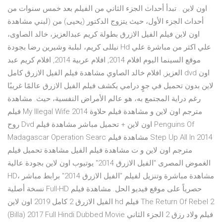
اون لاين . تبدأ أحداث الجزء الثاني من الفيلم بعد خمس سنوات من
أحداث الجزء الأول، حيث يتزوج الدكتور (يحيى) من (لبني مشاهدة
اون لاين فيلم الفيل الازرق بطولة كريم عبدالعزيز، خالد الصاوى،
نيللى كريم، لبلبة وشيرين رضا بجودة Hd علي اكثر من مباشرة علي
موقع السينما اليوم افلام 2014, افلام عربية 2014, افلام كريم عبد
العزيز, افلام خالد الصاوي مشاهدة فيلم الفيل الازرق كامل dvd اون
لاين بدون تحميل في جوٍ درامي يكشف فيلم الفيل الازرق عالمًا غريبًا
رغم دراية المجتمع به، هو عالم الأمراض النفسية، حيث. مشاهدة
فيلم My Illegal Wife 2014 مترجم اون لاين و مشاهدة فيلم حلاوة
روح Dvd اون لاين + تحميل مباشر مشاهدة فيلم Penguins Of
Madagascar Operation Searc مشاهدة فيلم Step Up All In 2014
مترجم اون لاين و ت مشاهدة فيلم الفيل مشاهدة تحميل فيلم
الغموض المصرى "الفيل الازرق 2014" يوتيوب اون لاين بجودة عالية
HD، مشاهدة مباشرة وتنزيل لفيلم "الفيل الازرق 2014" برابط مباشر
نسخة أصلية Full-HD حصرياً على موقع فيديو الحل. مشاهدة فيلم
الفيل الازرق 2 كامل 2019 اون لاين hd فيلم The Return Of Rebel 2
(Billa) 2017 Full Hindi Dubbed Movie فيلم ولاد رزق 2 الجزء الثاني