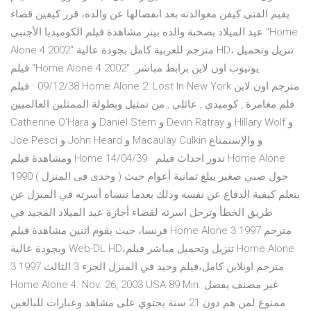
يقيم الفتى كيفن معوالدته بعد انفصالها عن والده، قرر كيفين قضاء
عيد الميلاد بصحبة والده بيتر مشاهدة فيلم الكوميديا الأجنبى "Home
Alone 4 2002" مترجم للعربية كامل بجودة عالية HD، تنزيل وتحميل
فيلم "Home Alone 4 2002" يوتيوب اون لاين برابط مباشر.
09/12/38 · فيلم Home Alone 2: Lost In New York مترجم اون لاين
فلم مغامرة , كوميدي , عائلي , من تمثيل وبطولة الممثلين العالميين
Catherine O'Hara و Daniel Stern و Devin Ratray و Hillary Wolf و
Joe Pesci و John Heard و Macaulay Culkin و والإستمتاع
ومشاهدة فيلم Home 14/04/39 · تدور احداث فيلم Home Alone
1990 ( وحدى فى المنزل ) حول صبي صغير يبلغ ثمانية أعوام حيث
يتعلم كيفية الدفاع عن نفسه وذلك بعدما تنساه أسرته في المنزل عن
طريق الخطأ وترحل اسرته لقضاء أجازة عيد الميلاد المجيد في
فرنسا، حيث يقوم اثنين مشاهدة فيلم Home Alone 3 1997 مترجم
وبجودة عالية Web-DL HD،تنزيل وتحميل مباشر فيلم Home Alone
3 1997 مترجم اونلاين كامل،فيلم وحيد في المنزل الجزء 3 الثالث
Home Alone 4. Nov. 26, 2003 USA 89 Min. غير مصنف يفضل
ممنوع لمن هم دون 21 سنة يحتوي على مشاهد وعبارات للبالغين