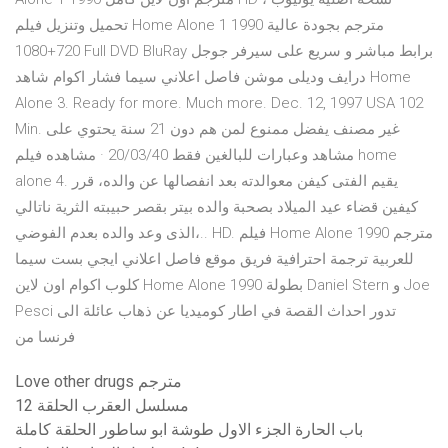
تحميل وتنزيل فيلم Home Alone 1 1990 مترجم بجودة عالية
720+1080 Full DVD BluRay برابط مباشر و سريع على سيرفر جوجل
درايف وديلى موشن فاصل اعلاني سيما فشار اكوام شاهد Home
Alone 3. Ready for more. Much more. Dec. 12, 1997 USA 102
Min. غير مصنف يفضل ممنوع لمن هم دون 21 سنة يحتوي على
مشاهد وعبارات للبالغين فقط 20/03/40 · مشاهده فيلم home
alone 4. يقيم الفتى كيفن معوالدته بعد انفصالها عن والده، قرر
كيفين قضاء عيد الميلاد بصحبة والده بيتر بقصر حبيبته الثرية ناتالي
الذى وعد والده بعدم الفوضي،.. HD. فيلم Home Alone 1990 مترجم
للعربية ترجمة احترافية فريق موقع فاصل اعلاني ايجي بست سيما
كلوب اكوام اون لاين Home Alone 1990 بطولة Daniel Stern و Joe
Pesci تدور احداث القصة في اطار كوميديا عن ذهاب عائلة الى
فرنسا من
Love other drugs مترجم
مسلسل العقرب الحلقة 12
باب الحارة الجزء الاول طوشة ابو ساطور الحلقة كاملة