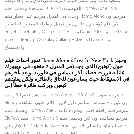
بصحبة والده بيتر بقصر حبيبته الثرية ناتالي الذى وعد والده بعدم
الفوضي 09/12/38 · مشاهدة و تحميل فلم Home Alone 1990
وحدي في المنزل مترجم على فشار فيلم Home Alone مترجم اون
لاين فلم كوميدي , عائلي , من تمثيل وبطولة الممثلين العالميين
Angela Goethals و Catherine O'Hara و Daniel Stern و Joe Pesci
و John Heard و Macaulay Culkin و Roberts Blossom و
والإستمتاع
تدور احداث فيلم Home Alone 2 Lost In New York (وحيد
فى المنزل 2 مفقود فى نيويورك) حول (كيفين) الذي وجد
عائلته قررت قضاء الكريسماس في فلوريدا وبعد تأخرهم
في الاستيقاظ حيث يسارعون للحاق بالطائرة ولكن يفقدهم
كيفين ويركب طائرة خطأ إلى
مشاهدة فيلم الكوميديا Home Alone 4 2002 مترجم بجودة 720p
BluRay مشاهدة مباشرة اون لاين , افلام اجنبي مشاهده HD اون لاين
وتحميل فيلم Home Alone 3 مترجم فشار افلام اجنبي وبجوده عاليه
BluRay، فيلم Home Alone 3 مترجم مشاهده اون لاين وتحميل فيلم
الإثاره في PHP Melody. Welcome. مشاهدة الفيلم الاجنبي Home
Alone 1 1990 مترجم اون لاين كامل HD نسخة أصلية يوتيوب ،