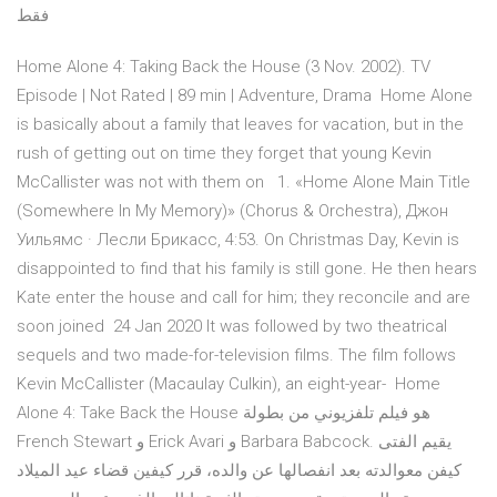
فقط
Home Alone 4: Taking Back the House (3 Nov. 2002). TV
Episode | Not Rated | 89 min | Adventure, Drama Home Alone
is basically about a family that leaves for vacation, but in the
rush of getting out on time they forget that young Kevin
McCallister was not with them on 1. «Home Alone Main Title
(Somewhere In My Memory)» (Chorus & Orchestra), Джон
Уильямс · Лесли Брикасс, 4:53. On Christmas Day, Kevin is
disappointed to find that his family is still gone. He then hears
Kate enter the house and call for him; they reconcile and are
soon joined 24 Jan 2020 It was followed by two theatrical
sequels and two made-for-television films. The film follows
Kevin McCallister (Macaulay Culkin), an eight-year- Home
Alone 4: Take Back the House هو فيلم تلفزيوني من بطولة
French Stewart و Erick Avari و Barbara Babcock. يقيم الفتى
كيفن معوالدته بعد انفصالها عن والده، قرر كيفين قضاء عيد الميلاد